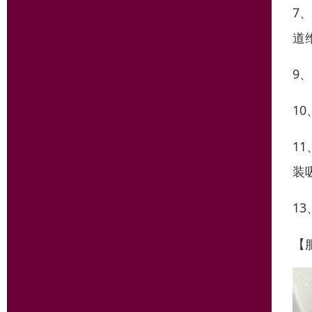
7
道
9
1
1
装
1
【