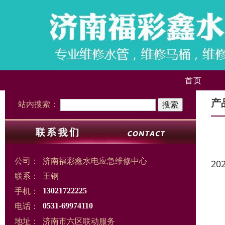
首页
产
站内搜索：
公司：
济南福彩鑫水电应急维修中心
20
联系：
王钢
手机：
13021722225
电话：
0531-69974110
地址：
济南市六区联动服务