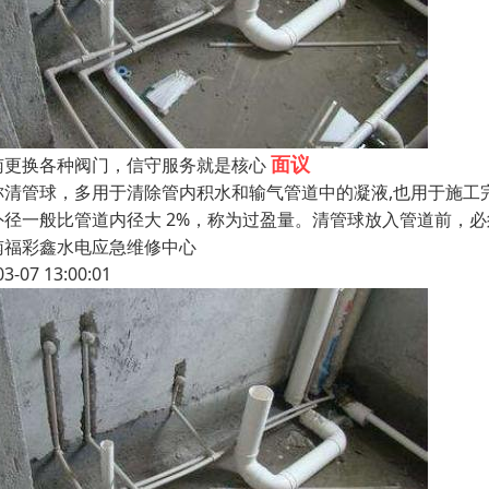
面议
南更换各种阀门，信守服务就是核心
称清管球，多用于清除管内积水和输气管道中的凝液,也用于施工
外径一般比管道内径大 2%，称为过盈量。清管球放入管道前，
南福彩鑫水电应急维修中心
03-07 13:00:01