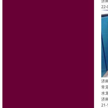
济
22-
济
常
水
济
21-