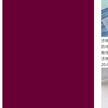
济
防
般
济
20-