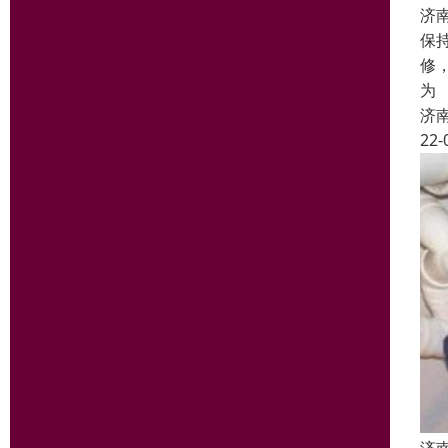
济
保
修
为
济
22-