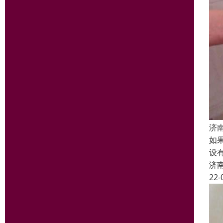
济
如
设
济
22-