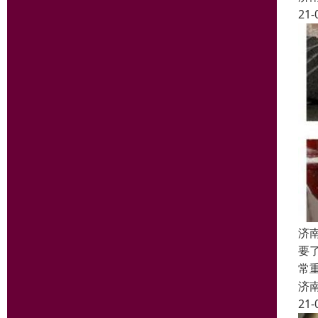
21-
济
要
常
济
21-