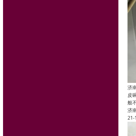
济
皮
般
济
21-