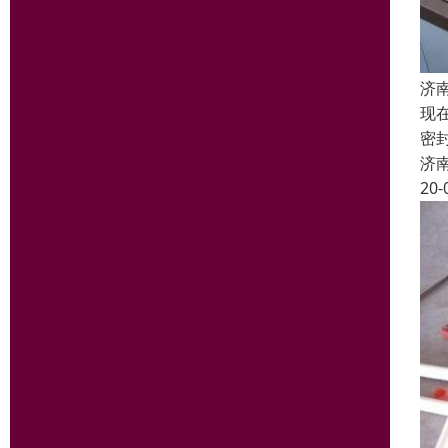
济
现
密
济
20-