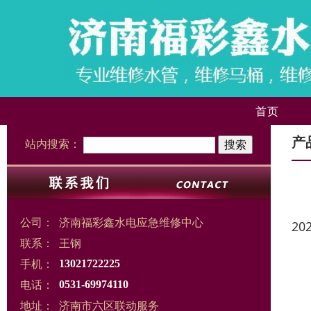
首页
产
站内搜索：
公司：
济南福彩鑫水电应急维修中心
20
联系：
王钢
手机：
13021722225
电话：
0531-69974110
地址：
济南市六区联动服务