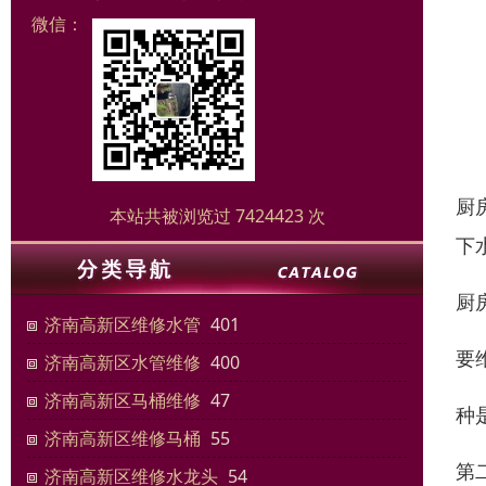
微信：
厨
本站共被浏览过 7424423 次
下
厨
济南高新区维修水管
401
要
济南高新区水管维修
400
济南高新区马桶维修
47
种
济南高新区维修马桶
55
第
济南高新区维修水龙头
54