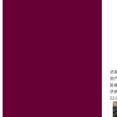
济
房
装
济
22-