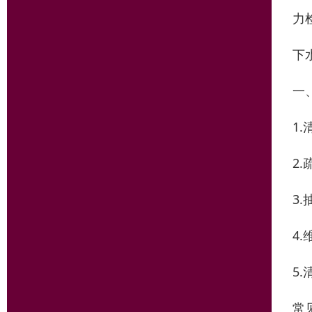
力
下
一
1
2
3
4
5
常