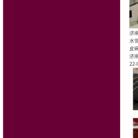
济
水
皮
济
22-